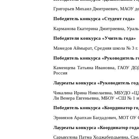
Григорьев Михаил Дмитриевич, МАОУ детс
Победитель конкурса «Студент года»
Карманова Екатерина Дмитриевна, Ураль
Победители конкурса «Учитель года»
Мамедов Аймырат, Средняя школа № 3 г.
Победитель конкурса «Руководитель г
Каменцева Татьяна Ивановна, ГАОУ ДОД 
Россия
Лауреаты конкурса «Руководитель год
Чикалина Ирина Николаевна, МБУДО «ЦД
Ли Венера Евгеньевна, МБОУ «СШ № 1 им
Победитель конкурса «Координатор го
Эрниязов Арапхан Багдадович, МОТ ОУ С
Лауреаты конкурса «Координатор год
Сарыкулова Патма Ходжабердыевна, Сред