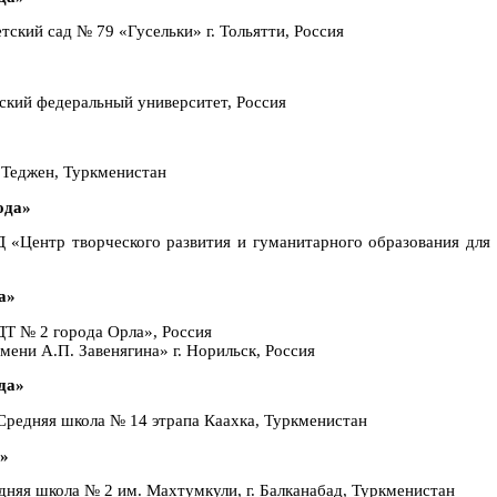
кий сад № 79 «Гусельки» г. Тольятти, Россия
ский федеральный университет, Россия
 Теджен, Туркменистан
ода»
«Центр творческого развития и гуманитарного образования для 
а»
Т № 2 города Орла», Россия
ени А.П. Завенягина» г. Норильск, Россия
да»
редняя школа № 14 этрапа Каахка, Туркменистан
а»
няя школа № 2 им. Махтумкули, г. Балканабад, Туркменистан