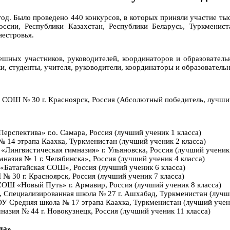
од. Было проведено 440 конкурсов, в которых приняли участие ты
ссии, Республики Казахстан, Республики Беларусь, Туркменист
нестровья.
ешных участников, руководителей, координаторов и образователь
, студенты, учителя, руководители, координаторы и образователь
 СОШ № 30 г. Красноярск, Россия (Абсолютный победитель, лучший
рспектива» г.о. Самара, Россия (лучший ученик 1 класса)
 14 этрапа Каахка, Туркменистан (лучший ученик 2 класса)
ингвистическая гимназия» г. Ульяновска, Россия (лучший ученик 
азия № 1 г. Челябинска», Россия (лучший ученик 4 класса)
«Батагайская СОШ», Россия (лучший ученик 6 класса)
 30 г. Красноярск, Россия (лучший ученик 7 класса)
Ш «Новый Путь» г. Армавир, Россия (лучший ученик 8 класса)
Специализированная школа № 27 г. Ашхабад, Туркменистан (лучши
Средняя школа № 17 этрапа Каахка, Туркменистан (лучший учени
зия № 44 г. Новокузнецк, Россия (лучший ученик 11 класса)
да»