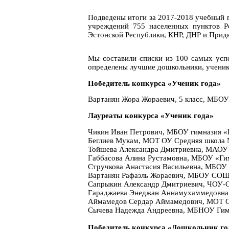
Подведены итоги за 2017-2018 учебный г
учреждений 755 населенных пунктов Ро
Эстонской Республики, КНР, ДНР и Прид
Мы составили списки из 100 самых усп
определены лучшие дошкольники, ученики
Победитель конкурса «Ученик года»
Вартанян Жора Жораевич, 5 класс, МБОУ
Лауреаты конкурса «Ученик года»
Чикин Иван Петрович, МБОУ гимназия «Пе
Беглиев Мукам, МОТ ОУ Средняя школа №
Тойшева Александра Дмитриевна, МАОУ «Л
Габбасова Алина Рустамовна, МБОУ «Гимн
Стручкова Анастасия Васильевна, МБОУ 
Вартанян Рафаэль Жораевич, МБОУ СОШ №
Сапрыкин Александр Дмитриевич, ЧОУ-СО
Гараджаева Энеджан Аннамухаммедовна, 
Аймамедов Сердар Аймамедович, МОТ ОУ 
Сычева Надежда Андреевна, МБНОУ Гимна
Победитель конкурса «Дошкольник го