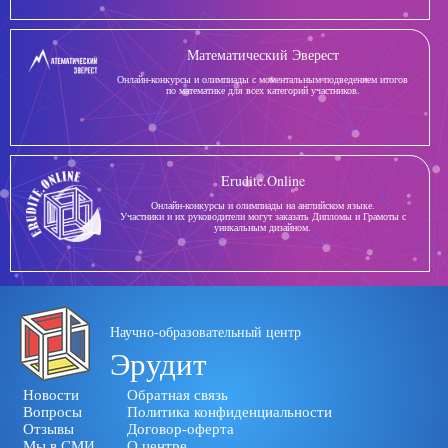
Математический Эверест
Онлайн-конкурсы и олимпиады с моментальным подведением итогов
по математике для всех категорий участников.
Erudite.Online
Онлайн-конкурсы и олимпиады на английском языке.
Участники и их руководители могут заказать Дипломы и Грамоты с
уникальным дизайном.
Научно-образовательный центр
Эрудит
Новости
Обратная связь
Вопросы
Политика конфиденциальности
Отзывы
Договор-оферта
Мы в СМИ
О центре