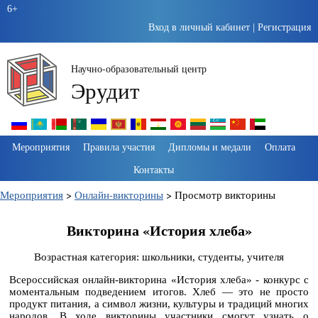
6+
Вход в личный кабинет
|
Регистрация
Научно-образовательный центр
Эрудит
Пропустить
Мероприятия
Правила участия
Дипломы и медали
Оплата
навигацию
Контакты
Мероприятия
>
Онлайн-викторины
>
Просмотр викторины
Викторина «История хлеба»
Возрастная категория: школьники, студенты, учителя
Всероссийская онлайн-викторина «История хлеба» - конкурс с
моментальным подведением итогов. Хлеб — это не просто
продукт питания, а символ жизни, культуры и традиций многих
народов. В ходе викторины участники смогут узнать о